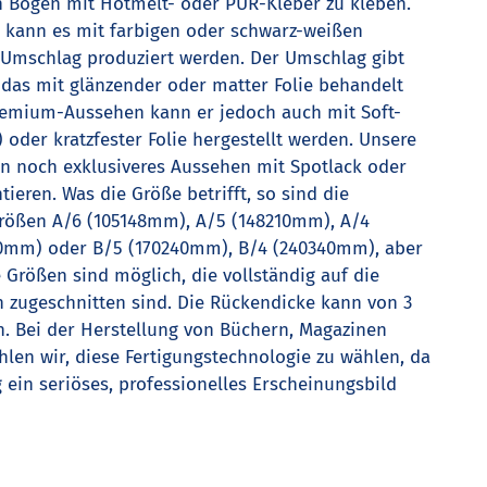
n Bogen mit Hotmelt- oder PUR-Kleber zu kleben.
n kann es mit farbigen oder schwarz-weißen
Umschlag produziert werden. Der Umschlag gibt
 das mit glänzender oder matter Folie behandelt
remium-Aussehen kann er jedoch auch mit Soft-
 oder kratzfester Folie hergestellt werden. Unsere
in noch exklusiveres Aussehen mit Spotlack oder
ieren. Was die Größe betrifft, so sind die
rößen A/6 (105148mm), A/5 (148210mm), A/4
20mm) oder B/5 (170240mm), B/4 (240340mm), aber
Größen sind möglich, die vollständig auf die
 zugeschnitten sind. Die Rückendicke kann von 3
. Bei der Herstellung von Büchern, Magazinen
len wir, diese Fertigungstechnologie zu wählen, da
g ein seriöses, professionelles Erscheinungsbild