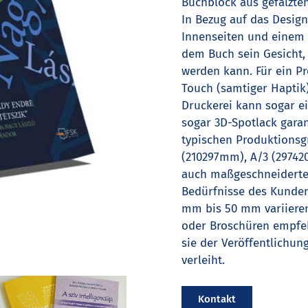
Buchblock aus gefalzte
In Bezug auf das Desig
Innenseiten und einem 
dem Buch sein Gesicht,
werden kann. Für ein P
Touch (samtiger Haptik)
Druckerei kann sogar e
sogar 3D-Spotlack garant
typischen Produktionsg
(210297mm), A/3 (2974
auch maßgeschneiderte 
Bedürfnisse des Kunden
mm bis 50 mm variieren
oder Broschüren empfeh
sie der Veröffentlichun
verleiht.
Kontakt