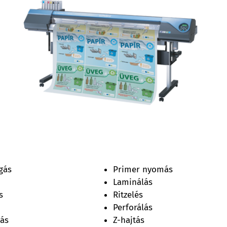
gás
Primer nyomás
Laminálás
s
Ritzelés
Perforálás
gás
Z-hajtás