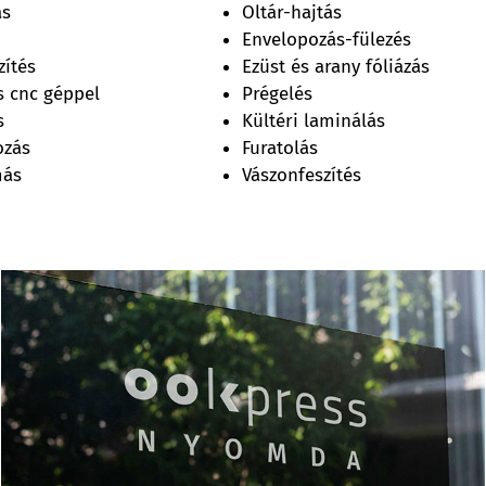
ás
Oltár-hajtás
Envelopozás-fülezés
zítés
Ezüst és arany fóliázás
 cnc géppel
Prégelés
s
Kültéri laminálás
ozás
Furatolás
más
Vászonfeszítés