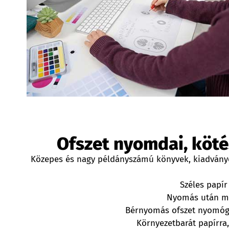
Ofszet nyomdai, köt
Közepes és nagy példányszámú könyvek, kiadványo
Széles papí
Nyomás után ma
Bérnyomás ofszet nyomógép
Környezetbarát papírra