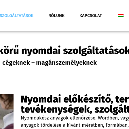
SZOLGÁLTATÁSOK
RÓLUNK
KAPCSOLAT
 körű nyomdai szolgáltatáso
cégeknek – magánszemélyeknek
Nyomdai előkészítő, ter
tevékenységek, szolgál
Nyomdakész anyagok ellenőrzése. Wordben, vagy
anyagok tördelése a kívánt méretben, formában, 