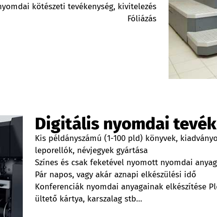
nyomdai kötészeti tevékenység, kivitelezés
Fóliázás
Digitális nyomdai tevé
Kis példányszámú (1-100 pld) könyvek, kiadványo
leporellók, névjegyek gyártása
Színes és csak feketével nyomott nyomdai anyag
Pár napos, vagy akár aznapi elkészülési idő
Konferenciák nyomdai anyagainak elkészítése Pld
ültető kártya, karszalag stb…