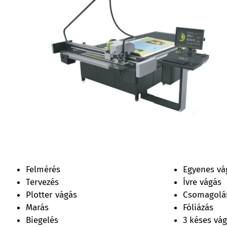
Felmérés
Egyenes vá
Tervezés
Ívre vágás
Plotter vágás
Csomagolá
Marás
Fóliázás
Biegelés
3 késes vá