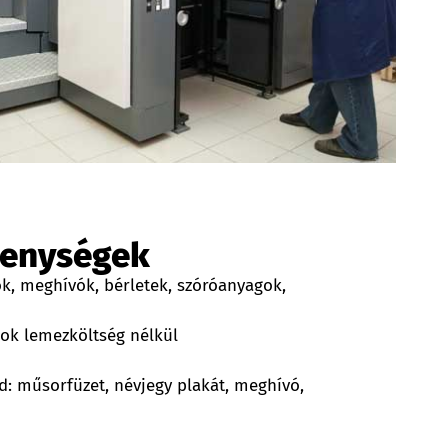
kenységek
k, meghívók, bérletek, szóróanyagok,
ok lemezköltség nélkül
: műsorfüzet, névjegy plakát, meghívó,