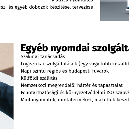
ísz- és egyéb dobozok készítése, tervezése
Egyéb nyomdai szolgál
Szakmai tanácsadás
Logisztikai szolgáltatások (egy vagy több kiszállít
Napi szintű régiós és budapesti fuvarok
Külföldi szállítás
Nemzetközi megrendelői háttér és tapasztalat
Fenntarthatósági és környezetvédelmi ISO szabv
Mintanyomatok, mintatermékek, makettek készí