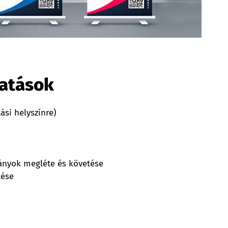
tatások
ási helyszínre)
ányok megléte és követése
tése