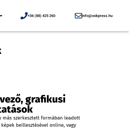
+36 (88) 425 260
info@ookpress.hu
k
vező, grafikusi
tatások
 más szerkesztett formában leadott
képek beillesztésével online, vagy