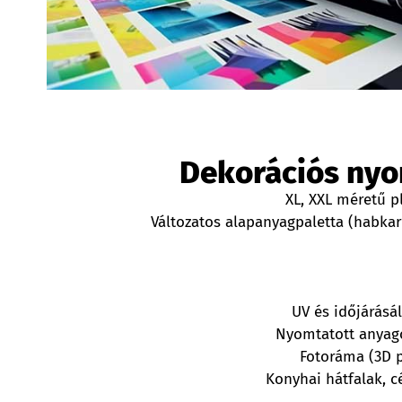
Dekorációs ny
XL, XXL méretű p
Változatos alapanyagpaletta (habkart
UV és időjárásá
Nyomtatott anyago
Fotoráma (3D p
Konyhai hátfalak, c