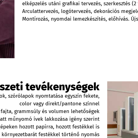
elképzelés utáni grafikai tervezés, szerkesztés (2 
Arculattervezés, logótervezés, dekorációs megje
Montírozás, nyomdai lemezkészítés, előhívás. Újs
észeti tevékenységek
k, szórólapok nyomtatása egyszín fekete,
color vagy direkt/pantone színnel
r fajta, grammsúly és volumen lehetőségek
tt műnyomó ívek lakkozása igény szerint
eken hozott papírra, hozott festékkel is
, környezetbarát festékkel történő nyomás