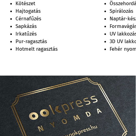
Kötészet
Összehord
Hajtogatás
Spirálozás
Cérnafűzés
Naptár-kés
Sapkázás
Formavágás
Irkatűzés
UV lakkozá
Pur-ragasztás
3D UV lakk
Hotmelt ragasztás
Fehér nyo