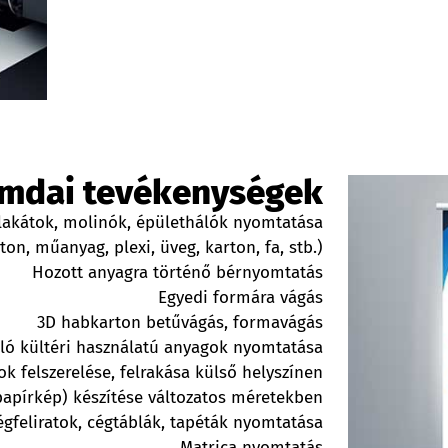
omdai tevékenységek
lakátok, molinók, épülethálók nyomtatása
on, műanyag, plexi, üveg, karton, fa, stb.)
Hozott anyagra történő bérnyomtatás
Egyedi formára vágás
3D habkarton betűvágás, formavágás
lló kültéri használatú anyagok nyomtatása
k felszerelése, felrakása külső helyszínen
apírkép) készítése változatos méretekben
égfeliratok, cégtáblák, tapéták nyomtatása
Matrica nyomtatás