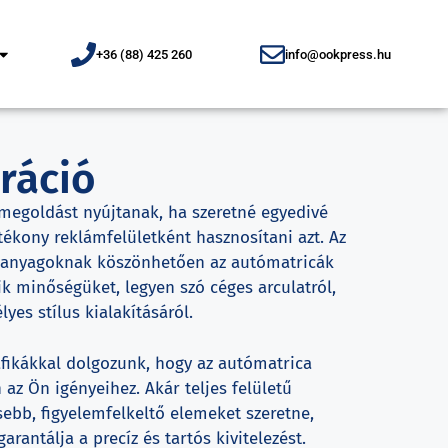
+36 (88) 425 260
info@ookpress.hu
ráció
megoldást nyújtanak, ha szeretné egyedivé
tékony reklámfelületként hasznosítani azt. Az
lapanyagoknak köszönhetően az autómatricák
k minőségüket, legyen szó céges arculatról,
yes stílus kialakításáról.
fikákkal dolgozunk, hogy az autómatrica
 az Ön igényeihez. Akár teljes felületű
sebb, figyelemfelkeltő elemeket szeretne,
antálja a precíz és tartós kivitelezést.