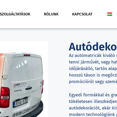
SZOLGÁLTATÁSOK
RÓLUNK
KAPCSOLAT
Autódeko
Az autómatricák kiváló 
tenni járművét, vagy ha
időjárásálló, tartós a
hosszú távon is megőrzi
promócióról vagy személ
Egyedi formákkal és gra
tökéletesen illeszkedjen
autódekorációt, akár ki
modern technológiánk gar